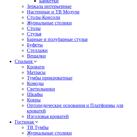
Банкетки
Зеркала интерьерные
Настенные и ТВ Модули
Столы-Консоли
Журнальные столики
Столы
Стулья
Барные и полубарные стулья
Буфеты
Стеллажи
Вешалки
Cпальня
Кровати
Матрасы
Тумбы прикроватные
Комоды
Светильники
Шкафы
Ковры
Ортопедические основания и Платформы для
кроватей
Изголовья кроватей
Гостиная
ТВ Тумбы
Журнальные столики