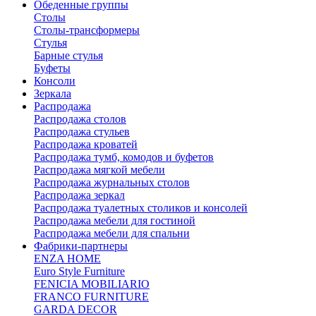
Обеденные группы
Столы
Столы-трансформеры
Стулья
Барные стулья
Буфеты
Консоли
Зеркала
Распродажа
Распродажа столов
Распродажа стульев
Распродажа кроватей
Распродажа тумб, комодов и буфетов
Распродажа мягкой мебели
Распродажа журнальных столов
Распродажа зеркал
Распродажа туалетных столиков и консолей
Распродажа мебели для гостиной
Распродажа мебели для спальни
Фабрики-партнеры
ENZA HOME
Euro Style Furniture
FENICIA MOBILIARIO
FRANCO FURNITURE
GARDA DECOR