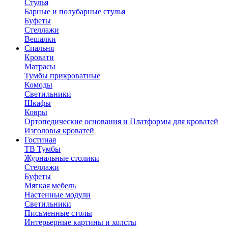
Стулья
Барные и полубарные стулья
Буфеты
Стеллажи
Вешалки
Cпальня
Кровати
Матрасы
Тумбы прикроватные
Комоды
Светильники
Шкафы
Ковры
Ортопедические основания и Платформы для кроватей
Изголовья кроватей
Гостиная
ТВ Тумбы
Журнальные столики
Стеллажи
Буфеты
Мягкая мебель
Настенные модули
Светильники
Письменные столы
Интерьерные картины и холсты