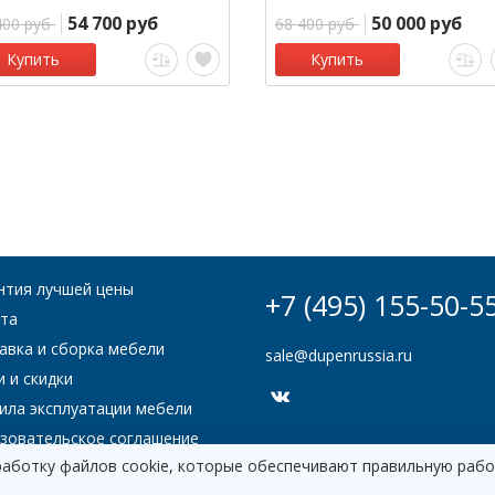
54 700 руб
50 000 руб
400 руб
68 400 руб
Купить
Купить
нтия лучшей цены
+7 (495) 155-50-5
та
авка и сборка мебели
sale@dupenrussia.ru
и и скидки
ила эксплуатации мебели
зовательское соглашение
работку файлов cookie, которые обеспечивают правильную рабо