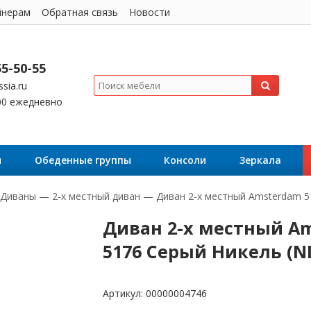
йнерам
Обратная связь
Новости
55-50-55
sia.ru
:00 ежедневно
я
Обеденные группы
Консоли
Зеркала
Диваны
—
2-х местный диван
—
Диван 2-х местный Amsterdam 5
Диван 2-х местный A
5176 Серый Никель (NI
Артикул:
00000004746