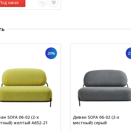
Под заказ
ть
20%
2
ан SOFA 06-02 (2-х
Диван SOFA 06-02 (2-х
тный) желтый A652-21
местный) серый