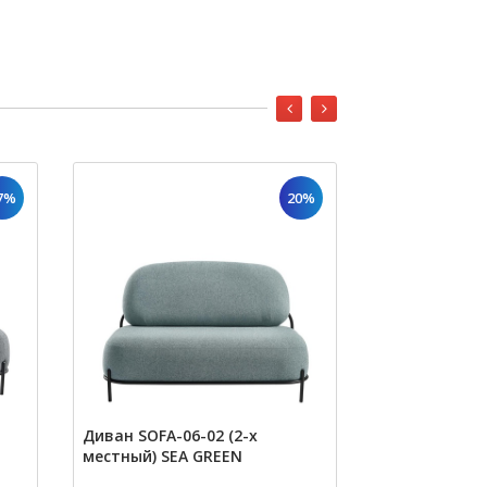
7%
20%
Диван SOFA-06-02 (2-х
Диван 2-х м
местный) SEA GREEN
Amsterdam 5
(beige)