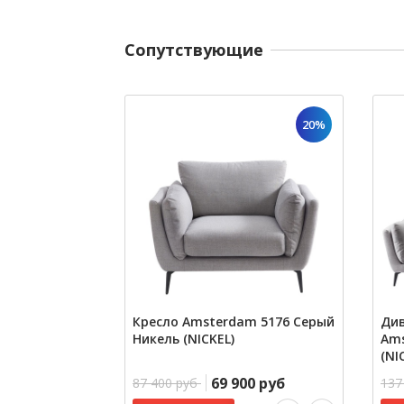
Cопутствующие
20%
Кресло Amsterdam 5176 Серый
Див
Никель (NICKEL)
Ams
(NI
69 900 руб
87 400 руб
137