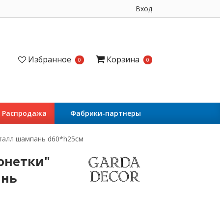
Вход
Избранное
Корзина
0
0
Распродажа
Фабрики-партнеры
еталл шампань d60*h25см
Монетки"
ань