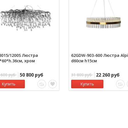
8015/1200S Люстра
62GDW-903-600 Люстра Alp
*60*h.36см, хром
d60см h15см
50 800 руб
22 260 руб
 600 руб
31 800 руб
Купить
Купить