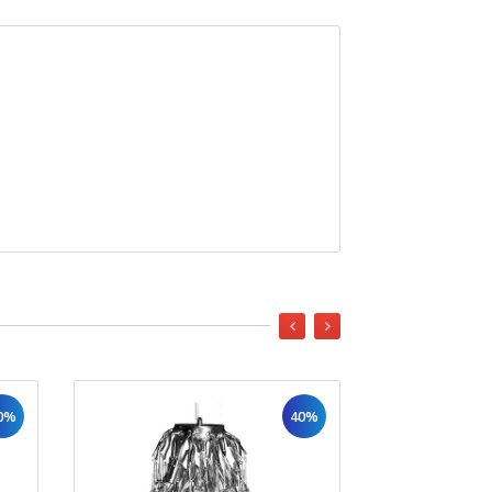
0%
40%