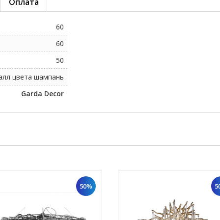
Оплата
60
60
50
алл цвета шампань
Garda Decor
50%
5