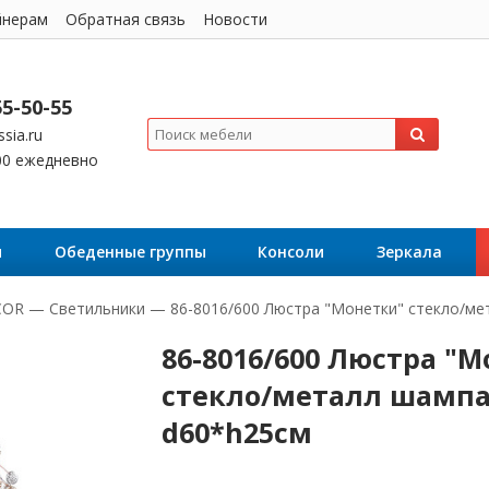
йнерам
Обратная связь
Новости
55-50-55
sia.ru
:00 ежедневно
я
Обеденные группы
Консоли
Зеркала
COR
—
Светильники
—
86-8016/600 Люстра "Монетки" стекло/м
86-8016/600 Люстра "
стекло/металл шамп
d60*h25см