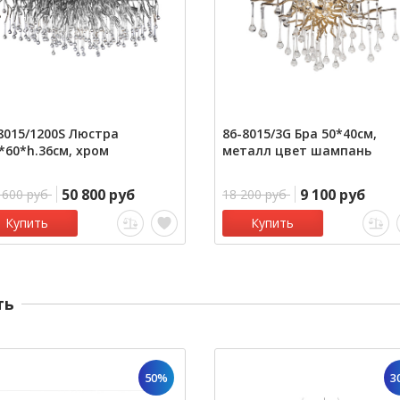
8015/1200S Люстра
86-8015/3G Бра 50*40см,
*60*h.36см, хром
металл цвет шампань
50 800 руб
9 100 руб
 600 руб
18 200 руб
Купить
Купить
ть
50%
3