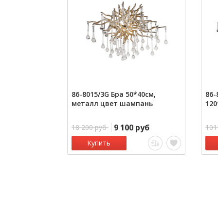
86-8015/3G Бра 50*40см,
86-
металл цвет шампань
120
9 100 руб
18 200 руб
101
Купить