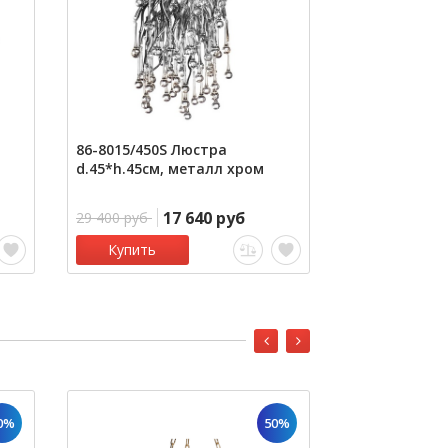
86-8015/450S Люстра
86-80153 Бра
d.45*h.45см, металл хром
цвет золото
17 640 руб
1
29 400 руб
23 600 руб
Купить
Купить
0%
50%