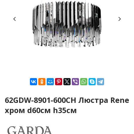
62GDW-8901-600CH Люстра Rene
хром d60см h35см