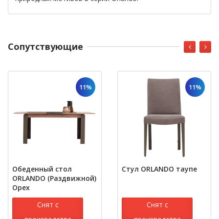
Cопутствующие
11%
11%
Обеденный стол
Стул ORLANDO таупе
ORLANDO (Раздвижной)
Орех
Снят с
Снят с