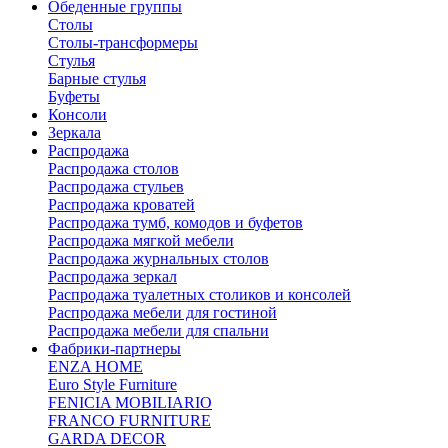
Обеденные группы
Столы
Столы-трансформеры
Стулья
Барные стулья
Буфеты
Консоли
Зеркала
Распродажа
Распродажа столов
Распродажа стульев
Распродажа кроватей
Распродажа тумб, комодов и буфетов
Распродажа мягкой мебели
Распродажа журнальных столов
Распродажа зеркал
Распродажа туалетных столиков и консолей
Распродажа мебели для гостиной
Распродажа мебели для спальни
Фабрики-партнеры
ENZA HOME
Euro Style Furniture
FENICIA MOBILIARIO
FRANCO FURNITURE
GARDA DECOR