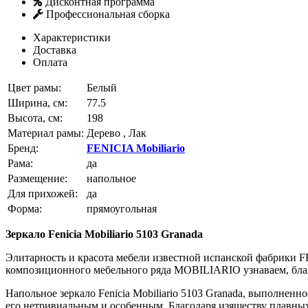
Дисконтная программа
Профессиональная сборка
Характеристики
Доставка
Оплата
Цвет рамы:
Белый
Ширина, см:
77.5
Высота, см:
198
Материал рамы:
Дерево , Лак
Бренд:
FENICIA Mobiliario
Рама:
да
Размещение:
напольное
Для прихожей:
да
Форма:
прямоугольная
Зеркало Fenicia Mobiliario 5103 Granada
Элитарность и красота мебели известной испанской фабрики
композиционного мебельного ряда MOBILIARIO узнаваем, бла
Напольное зеркало Fenicia Mobiliario 5103 Granada, выполне
его нетривиальным и особенным. Благодаря изяществу плавных