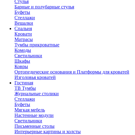
Стулья
Барные и полубарные стулья
Буфеты
Стеллажи
Вешалки
Cпальня
Кровати
Матрасы
Тумбы прикроватные
Комоды
Светильники
Шкафы
Ковры
Ортопедические основания и Платформы для кроватей
Изголовья кроватей
Гостиная
ТВ Тумбы
Журнальные столики
Стеллажи
Буфеты
Мягкая мебель
Настенные модули
Светильники
Письменные столы
Интерьерные картины и холсты