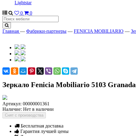
Lightstar
0
0
Главная
—
Фабрики-партнеры
—
FENICIA MOBILIARIO
—
Зе
Зеркало Fenicia Mobiliario 5103 Granada
Артикул:
00000001361
Наличие:
Нет в наличии
Снят с производства
Бесплатная доставка
Гарантия лучшей цены