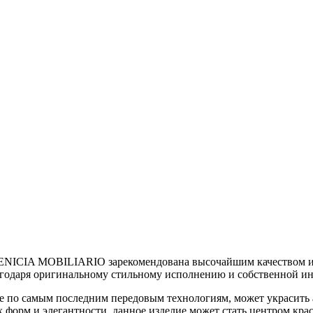
 FENICIA MOBILIARIO зарекомендована высочайшим качеством и
годаря оригинальному стильному исполнению и собственной и
нное по самым последним передовым технологиям, может украсит
 форм и элегантности, данное изделие может стать центром кра