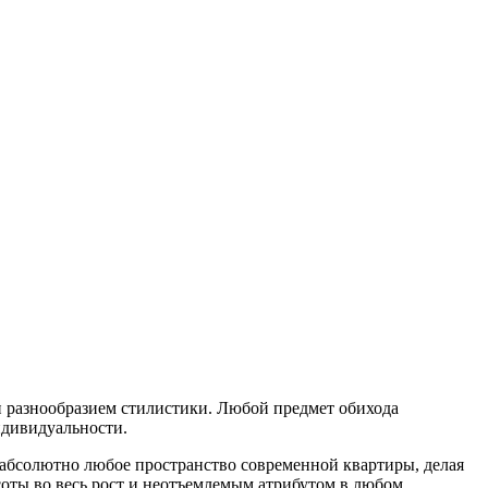
 разнообразием стилистики. Любой предмет обихода
ндивидуальности.
ь абсолютно любое пространство современной квартиры, делая
соты во весь рост и неотъемлемым атрибутом в любом