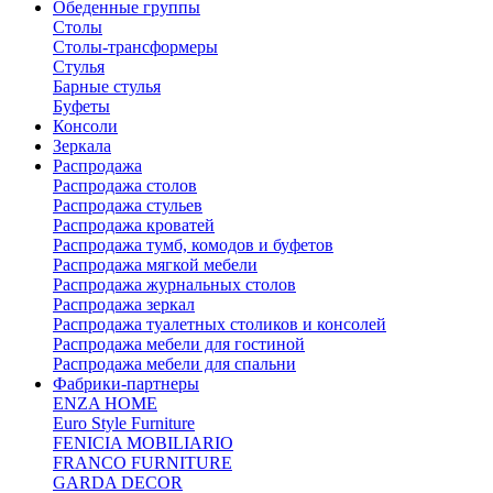
Обеденные группы
Столы
Столы-трансформеры
Стулья
Барные стулья
Буфеты
Консоли
Зеркала
Распродажа
Распродажа столов
Распродажа стульев
Распродажа кроватей
Распродажа тумб, комодов и буфетов
Распродажа мягкой мебели
Распродажа журнальных столов
Распродажа зеркал
Распродажа туалетных столиков и консолей
Распродажа мебели для гостиной
Распродажа мебели для спальни
Фабрики-партнеры
ENZA HOME
Euro Style Furniture
FENICIA MOBILIARIO
FRANCO FURNITURE
GARDA DECOR