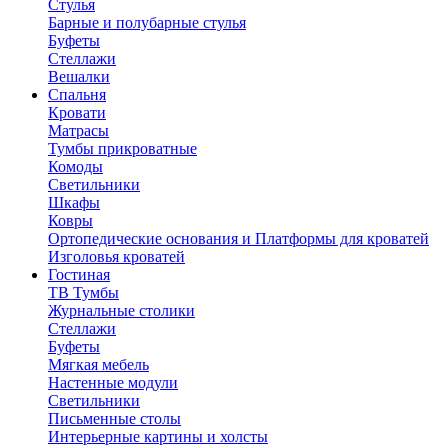
Стулья
Барные и полубарные стулья
Буфеты
Стеллажи
Вешалки
Cпальня
Кровати
Матрасы
Тумбы прикроватные
Комоды
Светильники
Шкафы
Ковры
Ортопедические основания и Платформы для кроватей
Изголовья кроватей
Гостиная
ТВ Тумбы
Журнальные столики
Стеллажи
Буфеты
Мягкая мебель
Настенные модули
Светильники
Письменные столы
Интерьерные картины и холсты