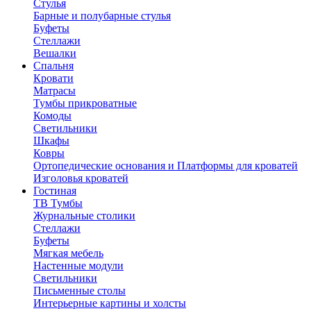
Стулья
Барные и полубарные стулья
Буфеты
Стеллажи
Вешалки
Cпальня
Кровати
Матрасы
Тумбы прикроватные
Комоды
Светильники
Шкафы
Ковры
Ортопедические основания и Платформы для кроватей
Изголовья кроватей
Гостиная
ТВ Тумбы
Журнальные столики
Стеллажи
Буфеты
Мягкая мебель
Настенные модули
Светильники
Письменные столы
Интерьерные картины и холсты