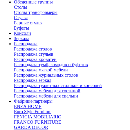
Обеденные группы
Столы
Столы-трансформеры
Стулья
Барные стулья
Буфеты
Консоли
Зеркала
Распродажа
Распродажа столов
Распродажа стульев
Распродажа кроватей
Распродажа тумб, комодов и буфетов
Распродажа мягкой мебели
Распродажа журнальных столов
Распродажа зеркал
Распродажа туалетных столиков и консолей
Распродажа мебели для гостиной
Распродажа мебели для спальни
Фабрики-партнеры
ENZA HOME
Euro Style Furniture
FENICIA MOBILIARIO
FRANCO FURNITURE
GARDA DECOR