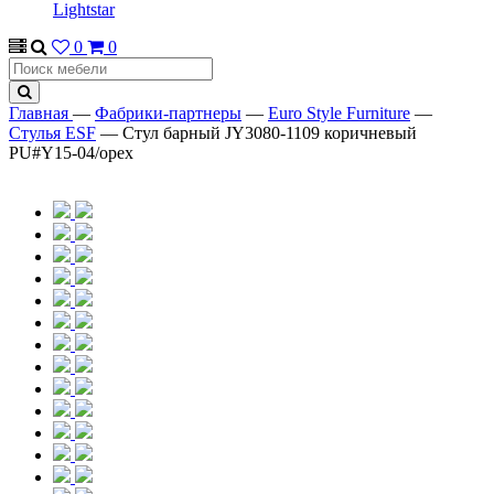
Lightstar
0
0
Главная
—
Фабрики-партнеры
—
Euro Style Furniture
—
Стулья ESF
—
Стул барный JY3080-1109 коричневый
PU#Y15-04/орех