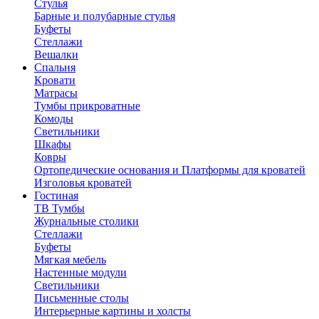
Стулья
Барные и полубарные стулья
Буфеты
Стеллажи
Вешалки
Cпальня
Кровати
Матрасы
Тумбы прикроватные
Комоды
Светильники
Шкафы
Ковры
Ортопедические основания и Платформы для кроватей
Изголовья кроватей
Гостиная
ТВ Тумбы
Журнальные столики
Стеллажи
Буфеты
Мягкая мебель
Настенные модули
Светильники
Письменные столы
Интерьерные картины и холсты