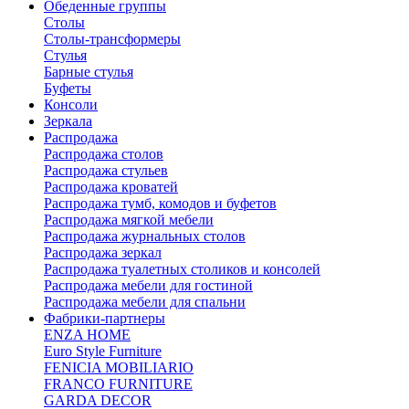
Обеденные группы
Столы
Столы-трансформеры
Стулья
Барные стулья
Буфеты
Консоли
Зеркала
Распродажа
Распродажа столов
Распродажа стульев
Распродажа кроватей
Распродажа тумб, комодов и буфетов
Распродажа мягкой мебели
Распродажа журнальных столов
Распродажа зеркал
Распродажа туалетных столиков и консолей
Распродажа мебели для гостиной
Распродажа мебели для спальни
Фабрики-партнеры
ENZA HOME
Euro Style Furniture
FENICIA MOBILIARIO
FRANCO FURNITURE
GARDA DECOR