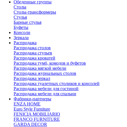
Обеденные группы
Столы
Столы-трансформеры
Стулья
Барные стулья
Буфеты
Консоли
Зеркала
Распродажа
Распродажа столов
Распродажа стульев
Распродажа кроватей
Распродажа тумб, комодов и буфетов
Распродажа мягкой мебели
Распродажа журнальных столов
Распродажа зеркал
Распродажа туалетных столиков и консолей
Распродажа мебели для гостиной
Распродажа мебели для спальни
Фабрики-партнеры
ENZA HOME
Euro Style Furniture
FENICIA MOBILIARIO
FRANCO FURNITURE
GARDA DECOR