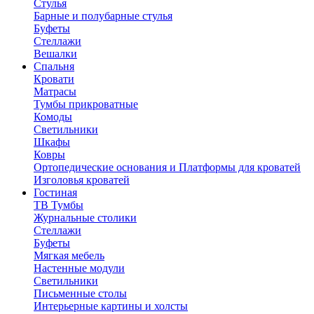
Стулья
Барные и полубарные стулья
Буфеты
Стеллажи
Вешалки
Cпальня
Кровати
Матрасы
Тумбы прикроватные
Комоды
Светильники
Шкафы
Ковры
Ортопедические основания и Платформы для кроватей
Изголовья кроватей
Гостиная
ТВ Тумбы
Журнальные столики
Стеллажи
Буфеты
Мягкая мебель
Настенные модули
Светильники
Письменные столы
Интерьерные картины и холсты