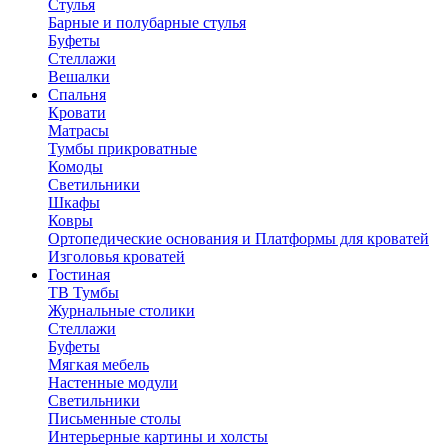
Стулья
Барные и полубарные стулья
Буфеты
Стеллажи
Вешалки
Cпальня
Кровати
Матрасы
Тумбы прикроватные
Комоды
Светильники
Шкафы
Ковры
Ортопедические основания и Платформы для кроватей
Изголовья кроватей
Гостиная
ТВ Тумбы
Журнальные столики
Стеллажи
Буфеты
Мягкая мебель
Настенные модули
Светильники
Письменные столы
Интерьерные картины и холсты