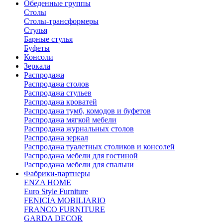
Обеденные группы
Столы
Столы-трансформеры
Стулья
Барные стулья
Буфеты
Консоли
Зеркала
Распродажа
Распродажа столов
Распродажа стульев
Распродажа кроватей
Распродажа тумб, комодов и буфетов
Распродажа мягкой мебели
Распродажа журнальных столов
Распродажа зеркал
Распродажа туалетных столиков и консолей
Распродажа мебели для гостиной
Распродажа мебели для спальни
Фабрики-партнеры
ENZA HOME
Euro Style Furniture
FENICIA MOBILIARIO
FRANCO FURNITURE
GARDA DECOR