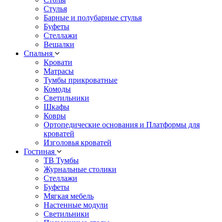
Стулья
Барные и полубарные стулья
Буфеты
Стеллажи
Вешалки
Cпальня
Кровати
Матрасы
Тумбы прикроватные
Комоды
Светильники
Шкафы
Ковры
Ортопедические основания и Платформы для
кроватей
Изголовья кроватей
Гостиная
ТВ Тумбы
Журнальные столики
Стеллажи
Буфеты
Мягкая мебель
Настенные модули
Светильники