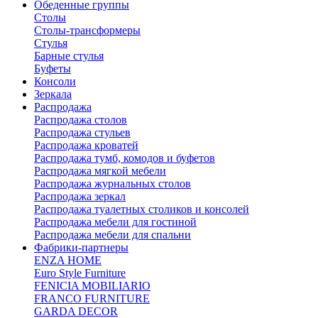
Обеденные группы
Столы
Столы-трансформеры
Стулья
Барные стулья
Буфеты
Консоли
Зеркала
Распродажа
Распродажа столов
Распродажа стульев
Распродажа кроватей
Распродажа тумб, комодов и буфетов
Распродажа мягкой мебели
Распродажа журнальных столов
Распродажа зеркал
Распродажа туалетных столиков и консолей
Распродажа мебели для гостиной
Распродажа мебели для спальни
Фабрики-партнеры
ENZA HOME
Euro Style Furniture
FENICIA MOBILIARIO
FRANCO FURNITURE
GARDA DECOR