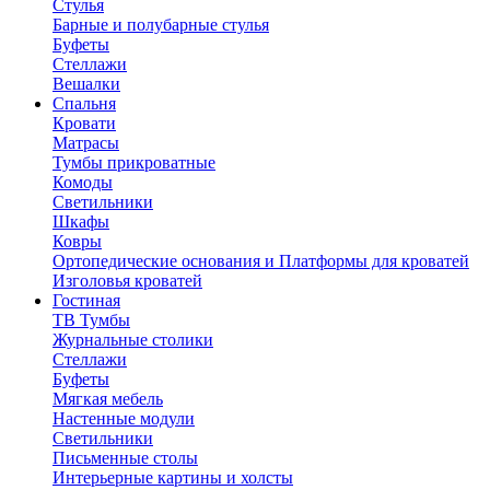
Стулья
Барные и полубарные стулья
Буфеты
Стеллажи
Вешалки
Cпальня
Кровати
Матрасы
Тумбы прикроватные
Комоды
Светильники
Шкафы
Ковры
Ортопедические основания и Платформы для кроватей
Изголовья кроватей
Гостиная
ТВ Тумбы
Журнальные столики
Стеллажи
Буфеты
Мягкая мебель
Настенные модули
Светильники
Письменные столы
Интерьерные картины и холсты