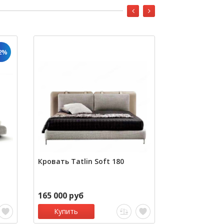
2%
Кровать Tatlin Soft 180
кровать RBD0
Ivory leather 
165 000 руб
225 000 руб
Купить
Под заказ