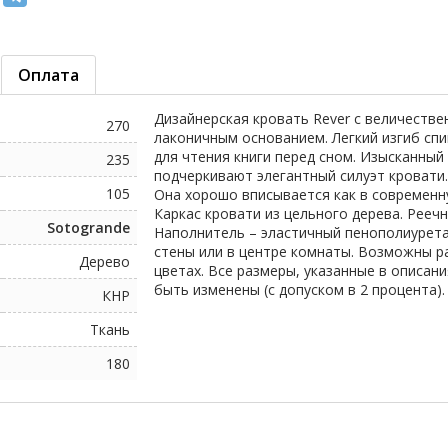
Оплата
Дизайнерская кровать Rever с величеств
270
лаконичным основанием. Легкий изгиб спи
для чтения книги перед сном. Изысканны
235
подчеркивают элегантный силуэт кровати.
105
Она хорошо вписывается как в современну
Каркас кровати из цельного дерева. Рееч
Sotogrande
Наполнитель – эластичный пенополиурета
стены или в центре комнаты. Возможны р
Дерево
цветах. Все размеры, указанные в описан
быть изменены (с допуском в 2 процента).
КНР
Ткань
180