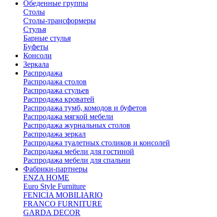
Обеденные группы
Столы
Столы-трансформеры
Стулья
Барные стулья
Буфеты
Консоли
Зеркала
Распродажа
Распродажа столов
Распродажа стульев
Распродажа кроватей
Распродажа тумб, комодов и буфетов
Распродажа мягкой мебели
Распродажа журнальных столов
Распродажа зеркал
Распродажа туалетных столиков и консолей
Распродажа мебели для гостиной
Распродажа мебели для спальни
Фабрики-партнеры
ENZA HOME
Euro Style Furniture
FENICIA MOBILIARIO
FRANCO FURNITURE
GARDA DECOR