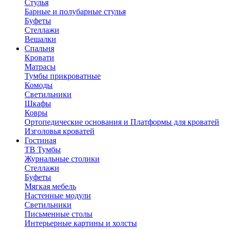
Стулья
Барные и полубарные стулья
Буфеты
Стеллажи
Вешалки
Cпальня
Кровати
Матрасы
Тумбы прикроватные
Комоды
Светильники
Шкафы
Ковры
Ортопедические основания и Платформы для кроватей
Изголовья кроватей
Гостиная
ТВ Тумбы
Журнальные столики
Стеллажи
Буфеты
Мягкая мебель
Настенные модули
Светильники
Письменные столы
Интерьерные картины и холсты