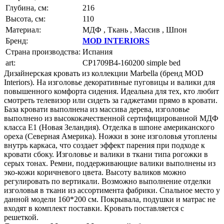
Глубина, см:
216
Высота, см:
110
Материал:
МДФ , Ткань , Массив , Шпон
Бренд:
MOD INTERIORS
Страна производства:
Испания
art:
CP1709B4-160200 simple bed
Дизайнерская кровать из коллекции Marbella (бренд MOD
Interiors). На изголовье декоративные пуговицы и валики для
повышенного комфорта сидения. Идеальна для тех, кто любит
смотреть телевизор или сидеть за гаджетами прямо в кровати.
База кровати выполнена из массива дерева, изголовье
выполнено из высококачественной сертифицированной МДФ
класса Е1 (Новая Зеландия). Отделка в шпоне американского
ореха (Северная Америка). Ножки в зоне изголовья утоплены
внутрь каркаса, что создает эффект парения при подходе к
кровати сбоку. Изголовье и валики в ткани типа рогожки в
серых тонах. Ремни, поддерживающие валики выполнены из
эко-кожи коричневого цвета. Высоту валиков можно
регулировать по вертикали. Возможно выполнение отделки
изголовья в ткани из ассортимента фабрики. Спальное место у
данной модели 160*200 см. Покрывала, подушки и матрас не
входят в комплект поставки. Кровать поставляется с
решеткой.