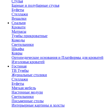
Стулья
Барные и полубарные стулья
Буфеты
Стеллажи
Вешалки
Cпальня
Кровати
Матрасы
Тумбы прикроватные
Комоды
Светильники
Шкафы
Ковры
Ортопедические основания и Платформы для кроватей
Изголовья кроватей
Гостиная
ТВ Тумбы
Журнальные столики
Стеллажи
Буфеты
Мягкая мебель
Настенные модули
Светильники
Письменные столы
Интерьерные картины и холсты