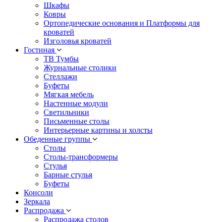
Шкафы
Ковры
Ортопедические основания и Платформы для
кроватей
Изголовья кроватей
Гостиная
ТВ Тумбы
Журнальные столики
Стеллажи
Буфеты
Мягкая мебель
Настенные модули
Светильники
Письменные столы
Интерьерные картины и холсты
Обеденные группы
Столы
Столы-трансформеры
Стулья
Барные стулья
Буфеты
Консоли
Зеркала
Распродажа
Распродажа столов