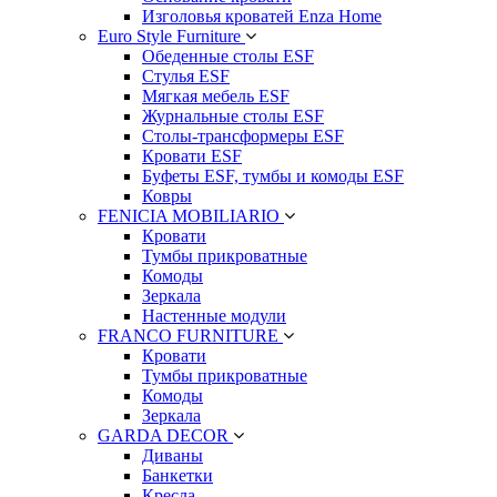
Изголовья кроватей Enza Home
Euro Style Furniture
Обеденные столы ESF
Стулья ESF
Мягкая мебель ESF
Журнальные столы ESF
Столы-трансформеры ESF
Кровати ESF
Буфеты ESF, тумбы и комоды ESF
Ковры
FENICIA MOBILIARIO
Кровати
Тумбы прикроватные
Комоды
Зеркала
Настенные модули
FRANCO FURNITURE
Кровати
Тумбы прикроватные
Комоды
Зеркала
GARDA DECOR
Диваны
Банкетки
Кресла