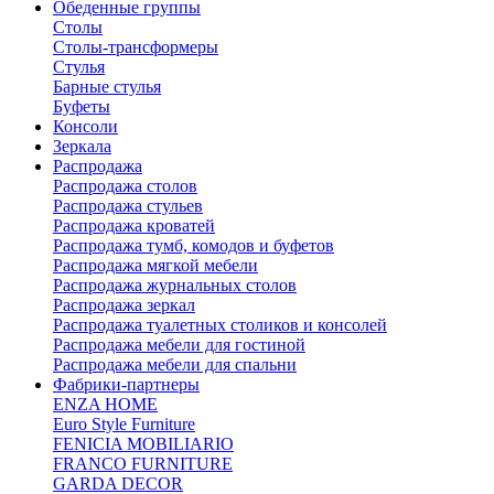
Обеденные группы
Столы
Столы-трансформеры
Стулья
Барные стулья
Буфеты
Консоли
Зеркала
Распродажа
Распродажа столов
Распродажа стульев
Распродажа кроватей
Распродажа тумб, комодов и буфетов
Распродажа мягкой мебели
Распродажа журнальных столов
Распродажа зеркал
Распродажа туалетных столиков и консолей
Распродажа мебели для гостиной
Распродажа мебели для спальни
Фабрики-партнеры
ENZA HOME
Euro Style Furniture
FENICIA MOBILIARIO
FRANCO FURNITURE
GARDA DECOR