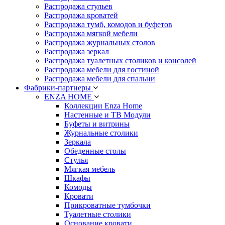
Распродажа стульев
Распродажа кроватей
Распродажа тумб, комодов и буфетов
Распродажа мягкой мебели
Распродажа журнальных столов
Распродажа зеркал
Распродажа туалетных столиков и консолей
Распродажа мебели для гостиной
Распродажа мебели для спальни
Фабрики-партнеры
ENZA HOME
Коллекции Enza Home
Настенные и ТВ Модули
Буфеты и витрины
Журнальные столики
Зеркала
Обеденные столы
Стулья
Мягкая мебель
Шкафы
Комоды
Кровати
Прикроватные тумбочки
Туалетные столики
Основание кровати