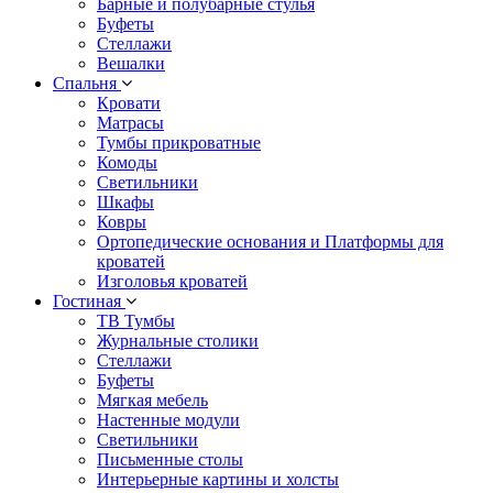
Барные и полубарные стулья
Буфеты
Стеллажи
Вешалки
Cпальня
Кровати
Матрасы
Тумбы прикроватные
Комоды
Светильники
Шкафы
Ковры
Ортопедические основания и Платформы для
кроватей
Изголовья кроватей
Гостиная
ТВ Тумбы
Журнальные столики
Стеллажи
Буфеты
Мягкая мебель
Настенные модули
Светильники
Письменные столы
Интерьерные картины и холсты