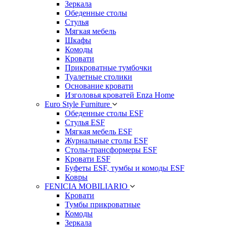
Зеркала
Обеденные столы
Стулья
Мягкая мебель
Шкафы
Комоды
Кровати
Прикроватные тумбочки
Туалетные столики
Основание кровати
Изголовья кроватей Enza Home
Euro Style Furniture
Обеденные столы ESF
Стулья ESF
Мягкая мебель ESF
Журнальные столы ESF
Столы-трансформеры ESF
Кровати ESF
Буфеты ESF, тумбы и комоды ESF
Ковры
FENICIA MOBILIARIO
Кровати
Тумбы прикроватные
Комоды
Зеркала