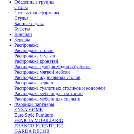
Обеденные группы
Столы
Столы-трансформеры
Стулья
Барные стулья
Буфеты
Консоли
Зеркала
Распродажа
Распродажа столов
Распродажа стульев
Распродажа кроватей
Распродажа тумб, комодов и буфетов
Распродажа мягкой мебели
Распродажа журнальных столов
Распродажа зеркал
Распродажа туалетных столиков и консолей
Распродажа мебели для гостиной
Распродажа мебели для спальни
Фабрики-партнеры
ENZA HOME
Euro Style Furniture
FENICIA MOBILIARIO
FRANCO FURNITURE
GARDA DECOR