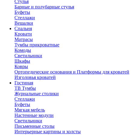
Стулья
Барные и полубарные стулья
Буфеты
Стеллажи
Вешалки
Cпальня
Кровати
Матрасы
Тумбы прикроватные
Комоды
Светильники
Шкафы
Ковры
Ортопедические основания и Платформы для кроватей
Изголовья кроватей
Гостиная
ТВ Тумбы
Журнальные столики
Стеллажи
Буфеты
Мягкая мебель
Настенные модули
Светильники
Письменные столы
Интерьерные картины и холсты