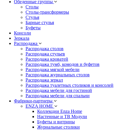
Обеденные группы
Столы
Столы-трансформеры
Стулья
Барные стулья
Буфеты
Консоли
Зеркала
Распродажа
Распродажа столов
Распродажа стульев
Распродажа кроватей
Распродажа тумб, комодов и буфетов
Распродажа мягкой мебели
Распродажа журнальных столов
Распродажа зеркал
Распродажа туалетных столиков и консолей
Распродажа мебели для гостиной
Распродажа мебели для спальни
Фабрики-партнеры
ENZA HOME
Коллекции Enza Home
Настенные и ТВ Модули
Буфеты и витрины
Журнальные столики