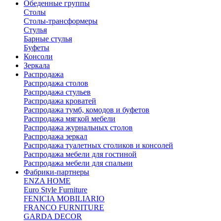
Обеденные группы
Столы
Столы-трансформеры
Стулья
Барные стулья
Буфеты
Консоли
Зеркала
Распродажа
Распродажа столов
Распродажа стульев
Распродажа кроватей
Распродажа тумб, комодов и буфетов
Распродажа мягкой мебели
Распродажа журнальных столов
Распродажа зеркал
Распродажа туалетных столиков и консолей
Распродажа мебели для гостиной
Распродажа мебели для спальни
Фабрики-партнеры
ENZA HOME
Euro Style Furniture
FENICIA MOBILIARIO
FRANCO FURNITURE
GARDA DECOR