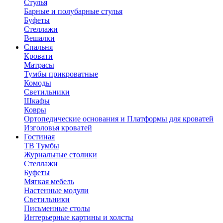
Стулья
Барные и полубарные стулья
Буфеты
Стеллажи
Вешалки
Cпальня
Кровати
Матрасы
Тумбы прикроватные
Комоды
Светильники
Шкафы
Ковры
Ортопедические основания и Платформы для кроватей
Изголовья кроватей
Гостиная
ТВ Тумбы
Журнальные столики
Стеллажи
Буфеты
Мягкая мебель
Настенные модули
Светильники
Письменные столы
Интерьерные картины и холсты