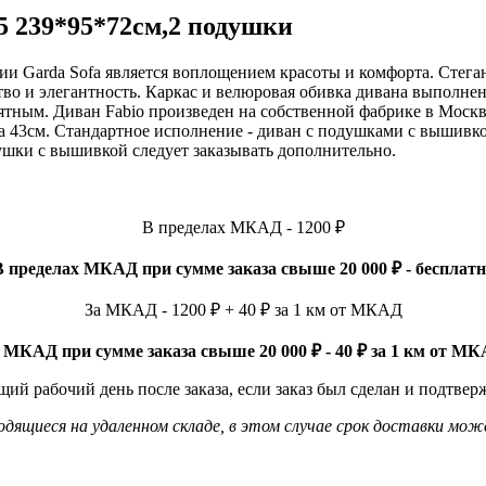
5 239*95*72см,2 подушки
 Garda Sofa является воплощением красоты и комфорта. Стеган
ство и элегантность. Каркас и велюровая обивка дивана выполне
тным. Диван Fabio произведен на собственной фабрике в Москве
та 43см. Cтандартное исполнение - диван с подушками c вышивко
ушки с вышивкой следует заказывать дополнительно.
В пределах МКАД - 1200 ₽
В пределах МКАД при сумме заказа свыше 20 000 ₽ - бесплатн
За МКАД - 1200 ₽ + 40 ₽ за 1 км от МКАД
 МКАД при сумме заказа свыше 20 000 ₽ - 40 ₽ за 1 км от М
ий рабочий день после заказа, если заказ был сделан и подтвер
ящиеся на удаленном складе, в этом случае срок доставки мож