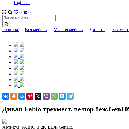
Lightstar
0
0
Главная
—
Вся мебель
—
Мягкая мебель
—
Диваны
—
3-х мес
Диван Fabio трехмест. велюр беж.Gen10
Артикул:
FABIO-3-2K-БЕЖ-Gen105