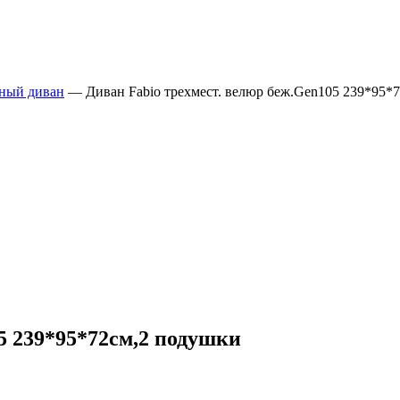
тный диван
—
Диван Fabio трехмест. велюр беж.Gen105 239*95*
5 239*95*72см,2 подушки