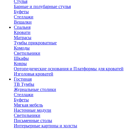
Стулья
Барные и полубарные стулья
Буфеты
Стеллажи
Вешалки
Cпальня
Кровати
Матрасы
Тумбы прикроватные
Комоды
Светильники
Шкафы
Ковры
Ортопедические основания и Платформы для кроватей
Изголовья кроватей
Гостиная
ТВ Тумбы
Журнальные столики
Стеллажи
Буфеты
Мягкая мебель
Настенные модули
Светильники
Письменные столы
Интерьерные картины и холсты