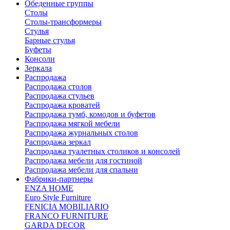
Обеденные группы
Столы
Столы-трансформеры
Стулья
Барные стулья
Буфеты
Консоли
Зеркала
Распродажа
Распродажа столов
Распродажа стульев
Распродажа кроватей
Распродажа тумб, комодов и буфетов
Распродажа мягкой мебели
Распродажа журнальных столов
Распродажа зеркал
Распродажа туалетных столиков и консолей
Распродажа мебели для гостиной
Распродажа мебели для спальни
Фабрики-партнеры
ENZA HOME
Euro Style Furniture
FENICIA MOBILIARIO
FRANCO FURNITURE
GARDA DECOR