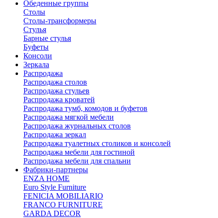
Обеденные группы
Столы
Столы-трансформеры
Стулья
Барные стулья
Буфеты
Консоли
Зеркала
Распродажа
Распродажа столов
Распродажа стульев
Распродажа кроватей
Распродажа тумб, комодов и буфетов
Распродажа мягкой мебели
Распродажа журнальных столов
Распродажа зеркал
Распродажа туалетных столиков и консолей
Распродажа мебели для гостиной
Распродажа мебели для спальни
Фабрики-партнеры
ENZA HOME
Euro Style Furniture
FENICIA MOBILIARIO
FRANCO FURNITURE
GARDA DECOR