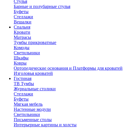
Стулья
Барные и полубарные стулья
Буфеты
Стеллажи
Вешалки
Cпальня
Кровати
Матрасы
Тумбы прикроватные
Комоды
Светильники
Шкафы
Ковры
Ортопедические основания и Платформы для кроватей
Изголовья кроватей
Гостиная
ТВ Тумбы
Журнальные столики
Стеллажи
Буфеты
Мягкая мебель
Настенные модули
Светильники
Письменные столы
Интерьерные картины и холсты