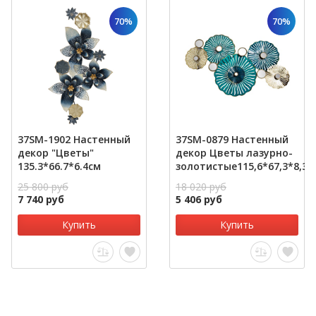
70%
70%
37SM-1902 Настенный
37SM-0879 Настенный
декор "Цветы"
декор Цветы лазурно-
135.3*66.7*6.4см
золотистые115,6*67,3*8,3
25 800 руб
18 020 руб
7 740 руб
5 406 руб
Купить
Купить