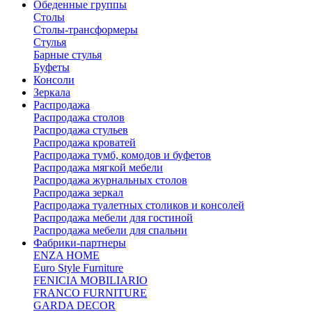
Обеденные группы
Столы
Столы-трансформеры
Стулья
Барные стулья
Буфеты
Консоли
Зеркала
Распродажа
Распродажа столов
Распродажа стульев
Распродажа кроватей
Распродажа тумб, комодов и буфетов
Распродажа мягкой мебели
Распродажа журнальных столов
Распродажа зеркал
Распродажа туалетных столиков и консолей
Распродажа мебели для гостиной
Распродажа мебели для спальни
Фабрики-партнеры
ENZA HOME
Euro Style Furniture
FENICIA MOBILIARIO
FRANCO FURNITURE
GARDA DECOR