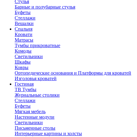
Стулья
Барные и полубарные стулья
Буфеты
Стеллажи
Вешалки
Cпальня
Кровати
Матрасы
Тумбы прикроватные
Комоды
Светильники
Шкафы
Ковры
Ортопедические основания и Платформы для кроватей
Изголовья кроватей
Гостиная
ТВ Тумбы
Журнальные столики
Стеллажи
Буфеты
Мягкая мебель
Настенные модули
Светильники
Письменные столы
Интерьерные картины и холсты